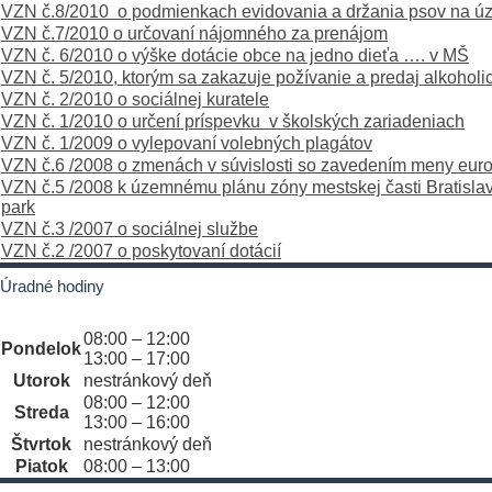
VZN č.8/2010 o podmienkach evidovania a držania psov na 
VZN č.7/2010 o určovaní nájomného za prenájom
VZN č. 6/2010 o výške dotácie obce na jedno dieťa …. v MŠ
VZN č. 5/2010, ktorým sa zakazuje požívanie a predaj alkohol
VZN č. 2/2010 o sociálnej kuratele
VZN č. 1/2010 o určení príspevku v školských zariadeniach
VZN č. 1/2009 o vylepovaní volebných plagátov
VZN č.6 /2008 o zmenách v súvislosti so zavedením meny eur
VZN č.5 /2008 k územnému plánu zóny mestskej časti Bratisl
park
VZN č.3 /2007 o sociálnej službe
VZN č.2 /2007 o poskytovaní dotácií
Úradné hodiny
08:00 – 12:00
Pondelok
13:00 – 17:00
Utorok
nestránkový deň
08:00 – 12:00
Streda
13:00 – 16:00
Štvrtok
nestránkový deň
Piatok
08:00 – 13:00