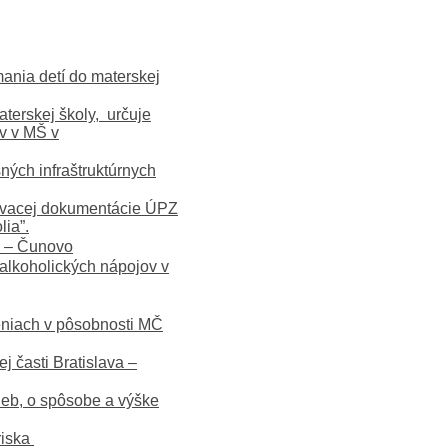
mania detí do materskej
terskej školy, určuje
v v MŠ v
ých infraštruktúrnych
ovacej dokumentácie ÚPZ
ia”.
a – Čunovo
alkoholických nápojov v
eniach v pôsobnosti MČ
 časti Bratislava –
eb, o spôsobe a výške
riska