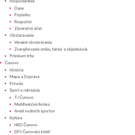
Hospodárenie
Dane
Poplatky
Rozpočet
Záverečný účet
Obstarávanie
Verejné obstarávania
Zverejňovanie zmlúv, faktúr a objednávok
Prieskum trhu
Čunovo
História
Mapa a Doprava
Príroda
Šport a rekreácia
TJ Čunovo
Multifunkčné ihrisko
Areál vodných športov
Kultúra
HKD Čunovo
DFS Čunovský kŕdeľ