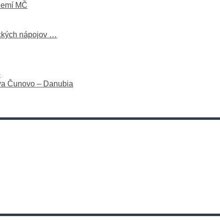
území MČ
ických nápojov …
o
ava Čunovo – Danubia