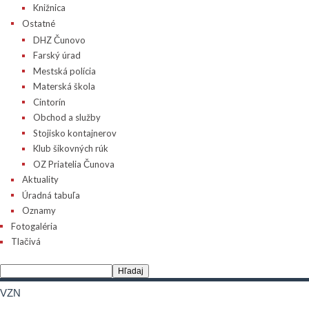
Knižnica
Ostatné
DHZ Čunovo
Farský úrad
Mestská polícia
Materská škola
Cintorín
Obchod a služby
Stojisko kontajnerov
Klub šikovných rúk
OZ Priatelia Čunova
Aktuality
Úradná tabuľa
Oznamy
Fotogaléria
Tlačivá
VZN