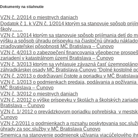
Dokumenty na stiahnutie
VZN č. 2/2014 o miestnych daniach
Dodatok č 1. k VZN č. 1/2014 ktorým sa stanovuje spôsob prijí
školy,……
VZN č. 1/2014 ktorým sa stanovuje spôsob prijímania detí do ma
výšku a spôsob úhradu príspevku na čiastočnú úhradu náklado
zriaďovateľskej pôsobnosti MČ Bratislava – Čunovo
VZN č. 4/2013 o zabezpečení financovania všeobecne prospešn
zariadení v katastrálnom území Bratislava – Čunovo
VZN č. 3/2013 ktorým sa vyhlasuje závazná časť územnoplán
záhradkárskej osady MČ Bratislava-Čunovo “Dolné kostolné pol
VZN č. 2/2013 o dodržiavaní čistote a poriadku v MČ Bratislav
VZN č. 1/2013 o podmienkach predaja, podávania a požívania 
MČ Bratislava – Čunovo
VZN č. 3/2012 o miestnych daniach
VZN č. 2/2012 o výške príspevku v školách a školských zariad
Bratislava – Čunovo
VZN č. 1/ 2012 o prevádzkovom poriadku pohrebiska v mestskej
Čunovo
VZN č.2/2011 o podmienkach a rozsahu poskytovania soc.služi
úhrady za soc.služby v MČ Bratislava Čunovo
Smernica na stanovenie podmienok užívania viacúčelového ih